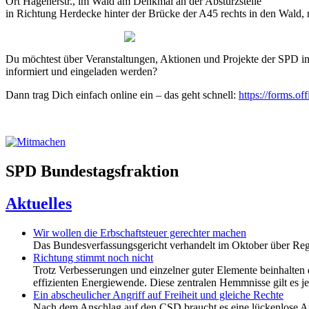
Ort
Hagenerstr., im Wald am Denkmal an der Absturzstelle
in Richtung Herdecke hinter der Brücke der A45 rechts in den Wald, 
Du möchtest über Veranstaltungen, Aktionen und Projekte der SPD
informiert und eingeladen werden?
Dann trag Dich einfach online ein – das geht schnell:
https://forms.
SPD Bundestagsfraktion
Aktuelles
Wir wollen die Erbschaftsteuer gerechter machen
Das Bundesverfassungsgericht verhandelt im Oktober über Regel
Richtung stimmt noch nicht
Trotz Verbesserungen und einzelner guter Elemente beinhalten 
effizienten Energiewende. Diese zentralen Hemmnisse gilt es j
Ein abscheulicher Angriff auf Freiheit und gleiche Rechte
Nach dem Anschlag auf den CSD braucht es eine lückenlose Auf