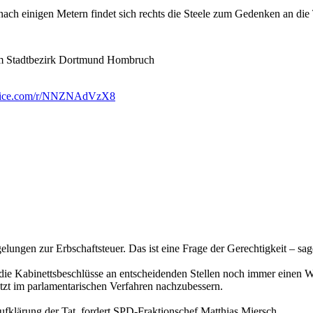
nach einigen Metern findet sich rechts die Steele zum Gedenken an die
 im Stadtbezirk Dortmund Hombruch
office.com/r/NNZNAdVzX8
ungen zur Erbschaftsteuer. Das ist eine Frage der Gerechtigkeit – sa
die Kabinettsbeschlüsse an entscheidenden Stellen noch immer einen Wi
etzt im parlamentarischen Verfahren nachzubessern.
klärung der Tat, fordert SPD-Fraktionschef Matthias Miersch.