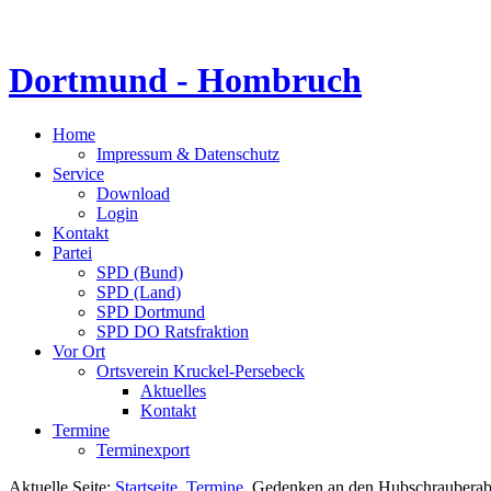
Dortmund - Hombruch
Home
Impressum & Datenschutz
Service
Download
Login
Kontakt
Partei
SPD (Bund)
SPD (Land)
SPD Dortmund
SPD DO Ratsfraktion
Vor Ort
Ortsverein Kruckel-Persebeck
Aktuelles
Kontakt
Termine
Terminexport
Aktuelle Seite:
Startseite
Termine
Gedenken an den Hubschrauberab