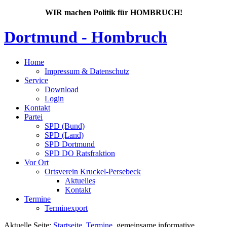
WIR machen Politik für HOMBRUCH!
Dortmund - Hombruch
Home
Impressum & Datenschutz
Service
Download
Login
Kontakt
Partei
SPD (Bund)
SPD (Land)
SPD Dortmund
SPD DO Ratsfraktion
Vor Ort
Ortsverein Kruckel-Persebeck
Aktuelles
Kontakt
Termine
Terminexport
Aktuelle Seite:
Startseite
Termine
gemeinsame informative