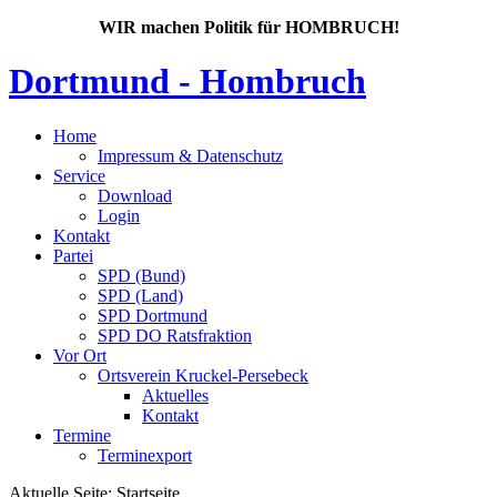
WIR machen Politik für HOMBRUCH!
Dortmund - Hombruch
Home
Impressum & Datenschutz
Service
Download
Login
Kontakt
Partei
SPD (Bund)
SPD (Land)
SPD Dortmund
SPD DO Ratsfraktion
Vor Ort
Ortsverein Kruckel-Persebeck
Aktuelles
Kontakt
Termine
Terminexport
Aktuelle Seite:
Startseite